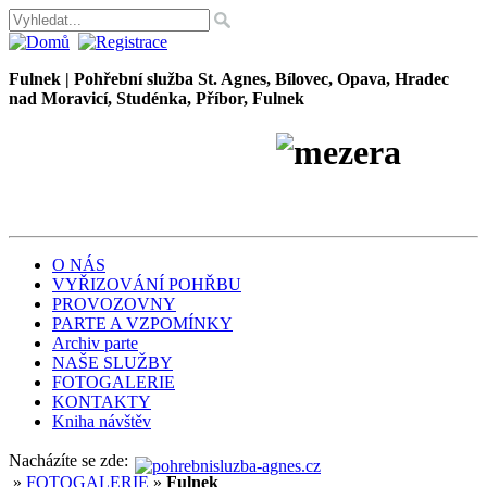
Fulnek | Pohřební služba St. Agnes, Bílovec, Opava, Hradec
nad Moravicí, Studénka, Příbor, Fulnek
Pohřební služba
Petr
Škrobánek
O NÁS
VYŘIZOVÁNÍ POHŘBU
PROVOZOVNY
PARTE A VZPOMÍNKY
Archiv parte
NAŠE SLUŽBY
FOTOGALERIE
KONTAKTY
Kniha návštěv
Nacházíte se zde:
»
FOTOGALERIE
»
Fulnek